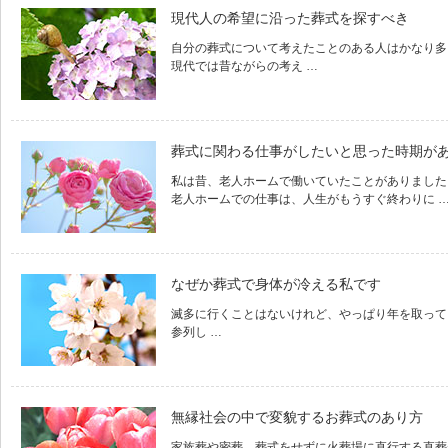
現代人の希望に沿った葬式を探すべき
自分の葬式について考えたことのある人はかなり多
現代では昔ながらの考え …
葬式に関わる仕事がしたいと思った時期が
私は昔、老人ホームで働いていたことがありました
老人ホームでの仕事は、人生がもうすぐ終わりに 
なぜか葬式で身体が冷える私です
滅多に行くことはないけれど、やっぱり年を取って
参列し …
無縁社会の中で変貌するお葬式のあり方
家族葬や密葬、葬式をせずに火葬場に直行する直葬