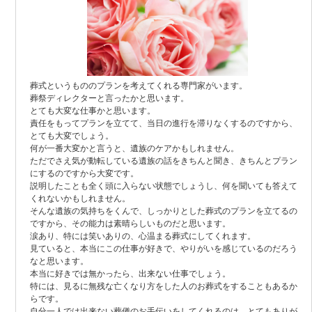
葬式というもののプランを考えてくれる専門家がいます。
葬祭ディレクターと言ったかと思います。
とても大変な仕事かと思います。
責任をもってプランを立てて、当日の進行を滞りなくするのですから、
とても大変でしょう。
何が一番大変かと言うと、遺族のケアかもしれません。
ただでさえ気が動転している遺族の話をきちんと聞き、きちんとプラン
にするのですから大変です。
説明したことも全く頭に入らない状態でしょうし、何を聞いても答えて
くれないかもしれません。
そんな遺族の気持ちをくんで、しっかりとした葬式のプランを立てるの
ですから、その能力は素晴らしいものだと思います。
涙あり、特には笑いありの、心温まる葬式にしてくれます。
見ていると、本当にこの仕事が好きで、やりがいを感じているのだろう
なと思います。
本当に好きでは無かったら、出来ない仕事でしょう。
特には、見るに無残な亡くなり方をした人のお葬式をすることもあるか
らです。
自分一人では出来ない葬儀のお手伝いをしてくれるのは、とてもありが